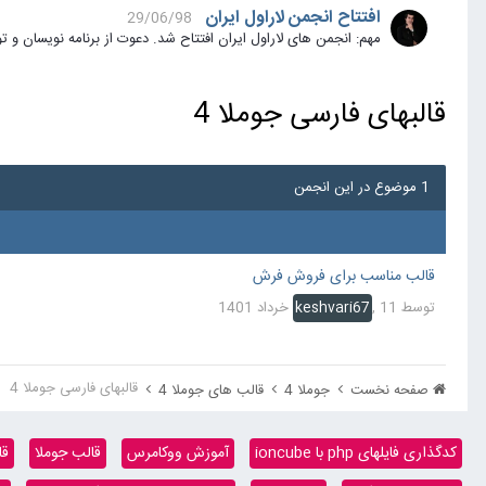
افتتاح انجمن لاراول ایران
29/06/98
مهم: انجمن های لاراول ایران افتتاح شد. دعوت از برنامه نویسان و توسعه دهندگان بر
قالبهای فارسی جوملا 4
1 موضوع در این انجمن
قالب مناسب برای فروش فرش
توسط
11 خرداد 1401
,
keshvari67
قالبهای فارسی جوملا 4
صفحه نخست
جوملا 4
قالب های جوملا 4
کدگذاری فایلهای php با ioncube
آموزش ووکامرس
قالب جوملا
قا