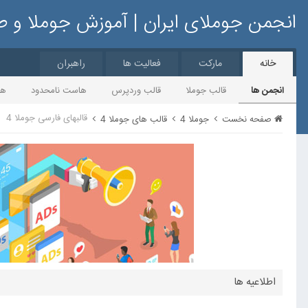
انجمن جوملای ایران | آموزش جوملا و 
خانه
مارکت
فعالیت ها
راهبران
انجمن ها
قالب جوملا
قالب وردپرس
هاست نامحدود
ها
قالبهای فارسی جوملا 4
صفحه نخست
جوملا 4
قالب های جوملا 4
اطلاعیه ها