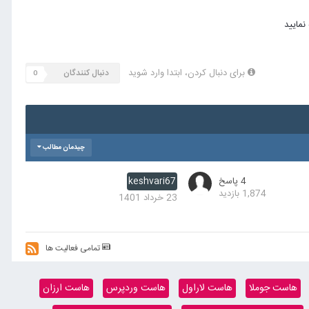
برای دنبال کردن، ابتدا وارد شوید
دنبال کنندگان
0
چیدمان مطالب
4
پاسخ
keshvari67
1,874
بازدید
23 خرداد 1401
تمامی فعالیت ها
هاست جوملا
هاست لاراول
هاست وردپرس
هاست ارزان