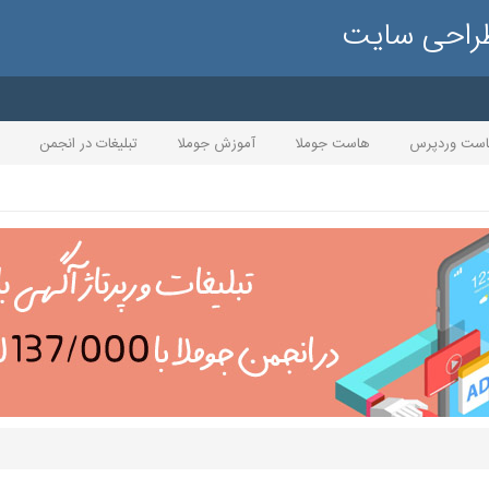
طراحی سایت
ست وردپرس
هاست جوملا
آموزش جوملا
تبلیغات در انجمن