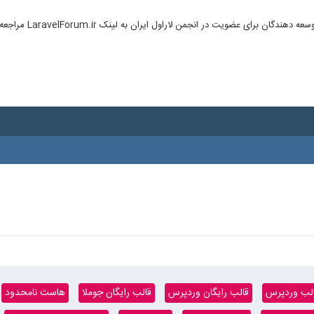
ای عضویت در انجمن لاراول ایران به لینک LaravelForum.ir مراجعه نمایید
لب وردپرس
قالب رایگان وردپرس
قالب رایگان جوملا
هاست نامحدود