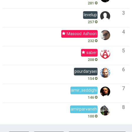
281
3
levelup
257
4
Masood Ashoori
232
5
saber
208
6
pourdaryaei
154
7
amir_seddighi
146
8
amirparvaneh
100