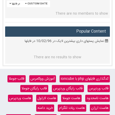
CUSTOM DATE
در فایلها
There are no members to show
Popular Content
نمایش پستهای داری بیشترین لایک در 10/02/96 در فایلها
There are no results to show
کدگذاری فایلهای php با ioncube
آموزش ووکامرس
قالب جوملا
قالب وردپرس
قالب رایگان وردپرس
قالب رایگان جوملا
هاست نامحدود
هاست جوملا
هاست لاراول
هاست وردپرس
هاست ارزان
هاست ربات تلگرام
خرید دامنه