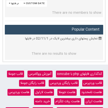
CUSTOM DATE
در فایلها
There are no members to show
Popular Content
نمایش پستهای داری بیشترین لایک در 02/11/1 در فایلها
There are no results to show
کدگذاری فایلهای php با ioncube
آموزش ووکامرس
قالب جوملا
قالب وردپرس
قالب رایگان وردپرس
قالب رایگان جوملا
هاست نامحدود
هاست جوملا
هاست لاراول
هاست وردپرس
هاست ارزان
هاست ربات تلگرام
خرید دامنه