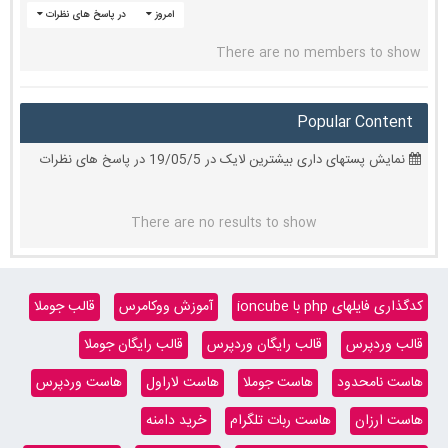
امروز
در پاسخ های نظرات
There are no members to show
Popular Content
نمایش پستهای داری بیشترین لایک در 19/05/5 در پاسخ های نظرات
There are no results to show
کدگذاری فایلهای php با ioncube
آموزش ووکامرس
قالب جوملا
قالب وردپرس
قالب رایگان وردپرس
قالب رایگان جوملا
هاست نامحدود
هاست جوملا
هاست لاراول
هاست وردپرس
هاست ارزان
هاست ربات تلگرام
خرید دامنه