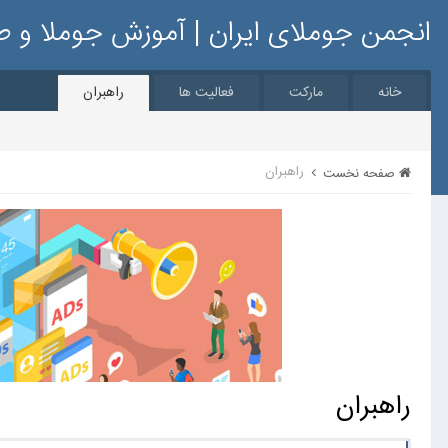
انجمن جوملای ایران | آموزش جوملا و 
خانه
مارکت
فعالیت ها
راهبران
راهبران
صفحه نخست
راهبران