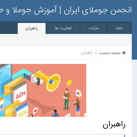
انجمن جوملای ایران | آموزش جوملا و 
خانه
مارکت
فعالیت ها
راهبران
راهبران
صفحه نخست
راهبران