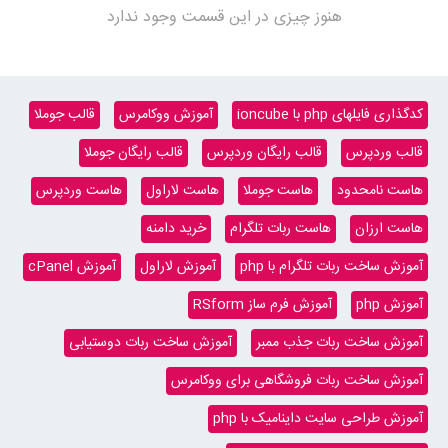
هنوز چیزی در این قسمت وجود ندارد
کدگذاری فایلهای php با ioncube
آموزش ووکامرس
قالب جوملا
قالب وردپرس
قالب رایگان وردپرس
قالب رایگان جوملا
هاست نامحدود
هاست جوملا
هاست لاراول
هاست وردپرس
هاست ارزان
هاست ربات تلگرام
خرید دامنه
آموزش ساخت ربات تلگرام با php
آموزش لاراول
آموزش cPanel
آموزش php
آموزش فرم ساز RSform
آموزش ساخت ربات جذب ممبر
آموزش ساخت ربات دوستیابی
آموزش ساخت ربات فروشگاهی برای ووکامرس
آموزش طراحی سایت داینامیک با php