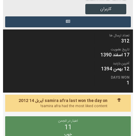
کاربران
تعداد ارسال ها
312
تاریخ عضویت
17 اسفند 1390
آخرین بازدید
12 بهمن 1394
DAYS WON
1
samira afra last won the day on آپریل 14 2012
samira afra had the most liked content!
اعتبار در انجمن
11
خوب