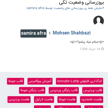
بروزرسانی وضعیت تکی
مایش همه ی بروزرسانی های وضعیت توسط samira afra
Mohsen Shahbazi
samira afra
<p>سلام میاد پیامم؟</p>
14 خرداد 1394
کدگذاری فایلهای php با ioncube
آموزش ووکامرس
قالب جوملا
قالب وردپرس
قالب رایگان وردپرس
قالب رایگان جوملا
هاست نامحدود
هاست جوملا
هاست لاراول
هاست وردپرس