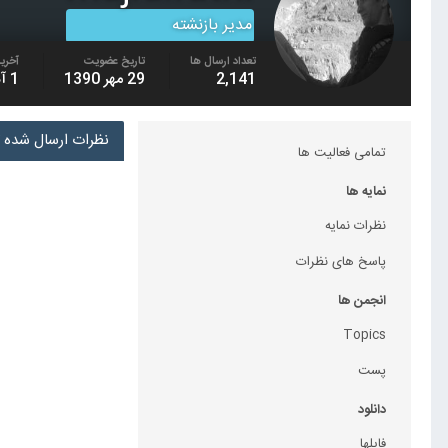
مدیر بازنشته
تعداد ارسال ها
تاریخ عضویت
آخرین
2,141
29 مهر 1390
1 آذر 1397
نظرات ارسال شده توسط thi
تمامی فعالیت ها
نمایه ها
نظرات نمایه
پاسخ های نظرات
انجمن ها
Topics
پست
دانلود
فایلها