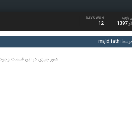
 بازدید
DAYS WON
12
majid.fa
هنوز چیزی در این قسمت وجود 