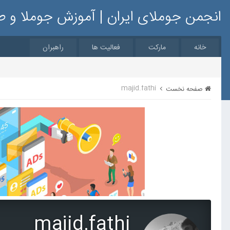
انجمن جوملای ایران | آموزش جوملا و 
خانه
مارکت
فعالیت ها
راهبران
majid.fathi
صفحه نخست
majid.fathi