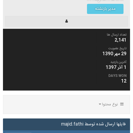
مدیر بازنشته
تعداد ارسال ها
2,141
تاریخ عضویت
29 مهر 1390
آخرین بازدید
1 آذر 1397
DAYS WON
12
نوع محتوا
فایلها ارسال شده توسط majid.fathi