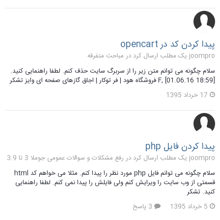
پیدا کردن کد در opencart
joompro یک مطلب ارسال کرد در
مباحث متفرقه
سلام چگونه می توانم متن زیر را از سربرگ سایت حذف کنم. لطفا راهنمایی کنید.
F, [01.06.16 18:59] فروشگاه هود | فر توکار | اجاق گازهای صفحه ای وایز تشکر
17 خرداد 1395
پیدا کردن فایل php
joompro یک مطلب ارسال کرد در
رفع مشکلات و سوالات عمومی جوملا 3 تا 3.9
سلام چگونه می توانم فایل php مورد نظر را پیدا کنم. مثلا می خواهم کد html
قسمتی از وب سایت را ویرایش کنم ولی فایلش را پیدا نمی کنم. لطفا راهنمایی
کنید. تشکر
5 خرداد 1395
3 پاسخ