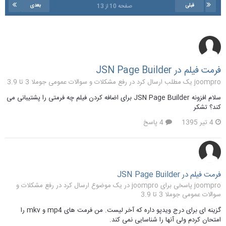
قبلی
بعدی
صفحه 10 از 13
فرمت فیلم در JSN Page Builder
joompro یک مطلب ارسال کرد در
رفع مشکلات و سوالات عمومی جوملا 3 تا 3.9
سلام افزونه JSN Page Builder برای اضافه کردن فیلم چه فرمتی را پشتیبانی می
کند؟ تشکر
4 تیر 1395
4 پاسخ
فرمت فیلم در JSN Page Builder
joompro پاسخی برای joompro در یک موضوع ارسال کرد در
رفع مشکلات و
سوالات عمومی جوملا 3 تا 3.9
گزینه ای برای درج ویدپو داره که آخر لیست. من فرمت های mp4 و mkv را
امتحان کردم ولی آنها را شناسایی نمی کند.