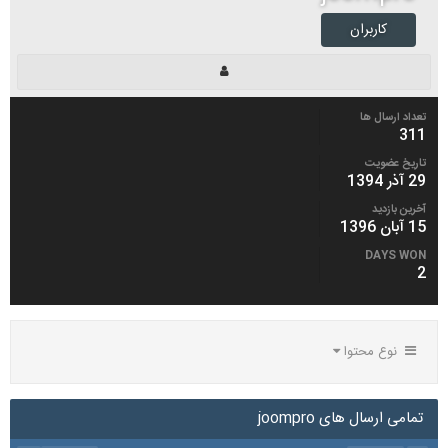
کاربران
تعداد ارسال ها
311
تاریخ عضویت
29 آذر 1394
آخرین بازدید
15 آبان 1396
DAYS WON
2
نوع محتوا
تمامی ارسال های joompro