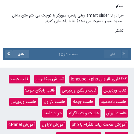
را کوچک می کنم متن داخل
بعدی
س
قالب جوملا
ان جوملا
هاست وردپرس
آموزش cPanel