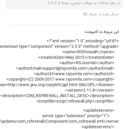
name="RSFirewall!">https://www.rsjoomla.com/updates/com_rsfirew