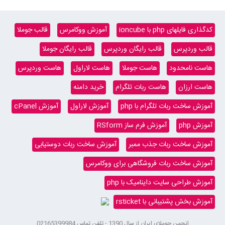
کدگذاری فایلهای php با ioncube
آموزش ووکامرس
قالب جوملا
قالب وردپرس
قالب رایگان وردپرس
قالب رایگان جوملا
هاست نامحدود
هاست جوملا
هاست لاراول
هاست وردپرس
هاست ارزان
هاست ربات تلگرام
خرید دامنه
آموزش ساخت ربات تلگرام با php
آموزش لاراول
آموزش cPanel
آموزش php
آموزش فرم ساز RSform
آموزش ساخت ربات جذب ممبر
آموزش ساخت ربات دوستیابی
آموزش ساخت ربات فروشگاهی برای ووکامرس
آموزش طراحی سایت داینامیک با php
آموزش بخش پشتیبانی با rsticket
انجمن جوملای ایران از سال 1390 - تلفن تماس 02165399984