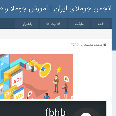
انجمن جوملای ایران | آموزش جوملا و 
خانه
مارکت
فعالیت ها
راهبران
fbhb
صفحه نخست
fbhb