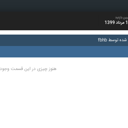
رین بازدید
د 1399
ده توسط fbhb
هنوز چیزی در این قسمت وجود 