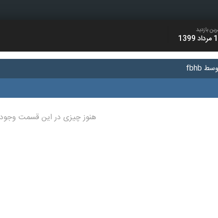
رین بازدید
د 1399
ط fbhb
هنوز چیزی در این قسمت وجود 