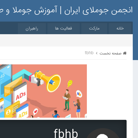
انجمن جوملای ایران | آموزش جوملا و 
خانه
مارکت
فعالیت ها
راهبران
fbhb
صفحه نخست
fbhb