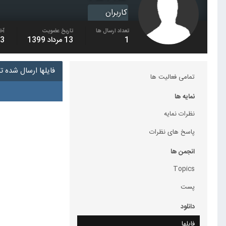
کاربران
تعداد ارسال ها
تاریخ عضویت
آخ
1
13 مرداد 1399
13 مردا
فایلها ارسال شده توس
تمامی فعالیت ها
نمایه ها
نظرات نمایه
پاسخ های نظرات
انجمن ها
Topics
پست
دانلود
فایلها