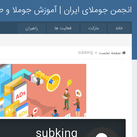
انجمن جوملای ایران | آموزش جوملا و 
خانه
مارکت
فعالیت ها
راهبران
subking
صفحه نخست
subking