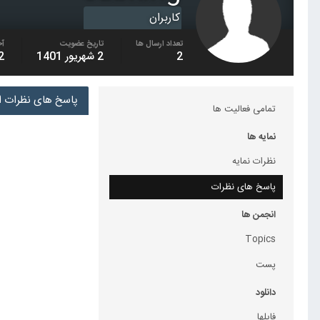
کاربران
تعداد ارسال ها
تاریخ عضویت
آخ
2
2 شهریور 1401
2 شهریور 
پاسخ های نظرات ارسا
تمامی فعالیت ها
نمایه ها
نظرات نمایه
پاسخ های نظرات
انجمن ها
Topics
پست
دانلود
فایلها