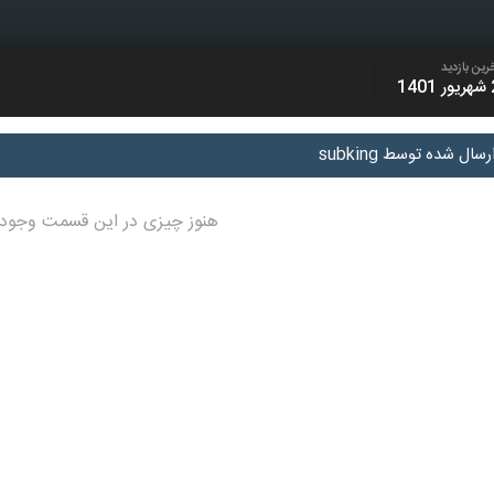
رین بازدید
1401
ل شده توسط subking
هنوز چیزی در این قسمت وجود 