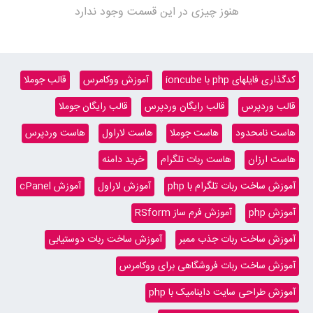
هنوز چیزی در این قسمت وجود ندارد
کدگذاری فایلهای php با ioncube
آموزش ووکامرس
قالب جوملا
قالب وردپرس
قالب رایگان وردپرس
قالب رایگان جوملا
هاست نامحدود
هاست جوملا
هاست لاراول
هاست وردپرس
هاست ارزان
هاست ربات تلگرام
خرید دامنه
آموزش ساخت ربات تلگرام با php
آموزش لاراول
آموزش cPanel
آموزش php
آموزش فرم ساز RSform
آموزش ساخت ربات جذب ممبر
آموزش ساخت ربات دوستیابی
آموزش ساخت ربات فروشگاهی برای ووکامرس
آموزش طراحی سایت داینامیک با php