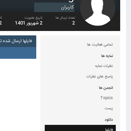
کاربران
تعداد ارسال ها
تاریخ عضویت
آخ
2
2 شهریور 1401
2 شهریور 
فایلها ارسال شده توسط g
تمامی فعالیت ها
نمایه ها
نظرات نمایه
پاسخ های نظرات
انجمن ها
Topics
پست
دانلود
فایلها