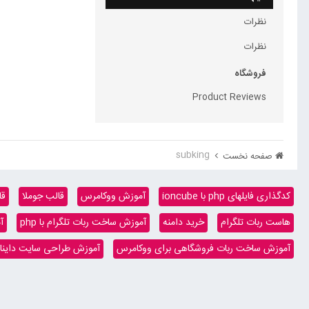
نظرات
نظرات
فروشگاه
Product Reviews
subking
صفحه نخست
کدگذاری فایلهای php با ioncube
آموزش ووکامرس
قالب جوملا
قا
هاست ربات تلگرام
خرید دامنه
آموزش ساخت ربات تلگرام با php
آ
آموزش ساخت ربات فروشگاهی برای ووکامرس
آموزش طراحی سایت داینامیک