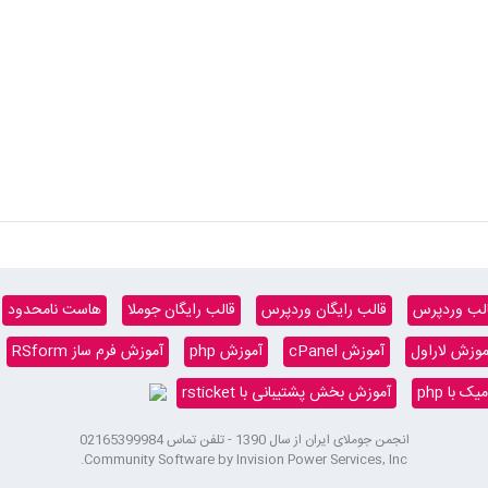
لب وردپرس
قالب رایگان وردپرس
قالب رایگان جوملا
هاست نامحدود
موزش لاراول
آموزش cPanel
آموزش php
آموزش فرم ساز RSform
 با php
آموزش بخش پشتیبانی با rsticket
انجمن جوملای ایران از سال 1390 - تلفن تماس 02165399984
Community Software by Invision Power Services, Inc.