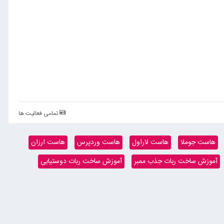
تمامی فعالیت ها
هاست جوملا
هاست لاراول
هاست وردپرس
هاست ارزان
آموزش ساخت ربات جذب ممبر
آموزش ساخت ربات دوستیابی