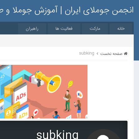
انجمن جوملای ایران | آموزش جوملا و 
خانه
مارکت
فعالیت ها
راهبران
subking
صفحه نخست
subking