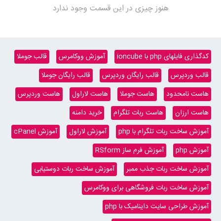
هنوز چیزی در این قسمت وجود ندارد
کدگذاری فایلهای php با ioncube
آموزش ووکامرس
قالب جوملا
قالب وردپرس
قالب رایگان وردپرس
قالب رایگان جوملا
هاست نامحدود
هاست جوملا
هاست لاراول
هاست وردپرس
هاست ارزان
هاست ربات تلگرام
خرید دامنه
آموزش ساخت ربات تلگرام با php
آموزش لاراول
آموزش cPanel
آموزش php
آموزش فرم ساز RSform
آموزش ساخت ربات جذب ممبر
آموزش ساخت ربات دوستیابی
آموزش ساخت ربات فروشگاهی برای ووکامرس
آموزش طراحی سایت داینامیک با php