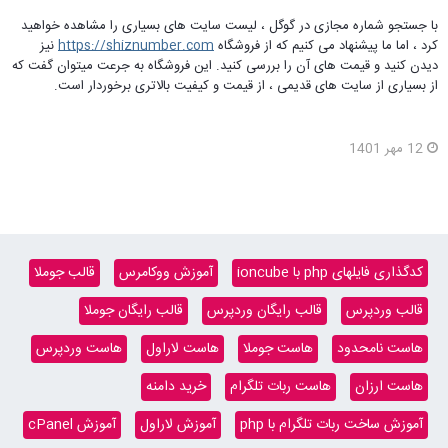
با جستجو شماره مجازی در گوگل ، لیست سایت های بسیاری را مشاهده خواهید
کرد ، اما ما پیشنهاد می کنیم که از فروشگاه
https://shiznumber.com
نیز
دیدن کنید و قیمت های آن را بررسی کنید. این فروشگاه به جرعت میتوان گفت که
از بسیاری از سایت های قدیمی ، از قیمت و کیفیت بالاتری برخوردار است.
12 مهر 1401
کدگذاری فایلهای php با ioncube
آموزش ووکامرس
قالب جوملا
قالب وردپرس
قالب رایگان وردپرس
قالب رایگان جوملا
هاست نامحدود
هاست جوملا
هاست لاراول
هاست وردپرس
هاست ارزان
هاست ربات تلگرام
خرید دامنه
آموزش ساخت ربات تلگرام با php
آموزش لاراول
آموزش cPanel