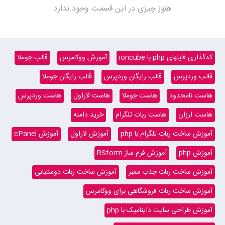
هنوز چیزی در این قسمت وجود ندارد
کدگذاری فایلهای php با ioncube
آموزش ووکامرس
قالب جوملا
قالب وردپرس
قالب رایگان وردپرس
قالب رایگان جوملا
هاست نامحدود
هاست جوملا
هاست لاراول
هاست وردپرس
هاست ارزان
هاست ربات تلگرام
خرید دامنه
آموزش ساخت ربات تلگرام با php
آموزش لاراول
آموزش cPanel
آموزش php
آموزش فرم ساز RSform
آموزش ساخت ربات جذب ممبر
آموزش ساخت ربات دوستیابی
آموزش ساخت ربات فروشگاهی برای ووکامرس
آموزش طراحی سایت داینامیک با php