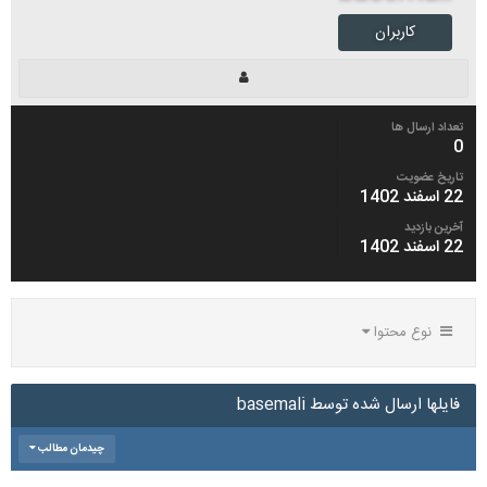
کاربران
تعداد ارسال ها
0
تاریخ عضویت
22 اسفند 1402
آخرین بازدید
22 اسفند 1402
نوع محتوا
فایلها ارسال شده توسط basemali
چیدمان مطالب