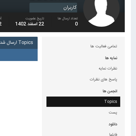
کاربران
تعداد ارسال ها
تاریخ عضویت
آخ
0
22 اسفند 1402
22 ا
Topics ارسال شده توسط basemali
تمامی فعالیت ها
نمایه ها
نظرات نمایه
پاسخ های نظرات
انجمن ها
Topics
پست
دانلود
فایلها