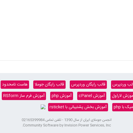
لب وردپرس
قالب رایگان وردپرس
قالب رایگان جوملا
هاست نامحدود
موزش لاراول
آموزش cPanel
آموزش php
آموزش فرم ساز RSform
 با php
آموزش بخش پشتیبانی با rsticket
انجمن جوملای ایران از سال 1390 - تلفن تماس 02165399984
Community Software by Invision Power Services, Inc.