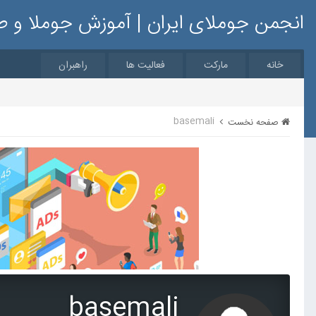
انجمن جوملای ایران | آموزش جوملا و 
خانه
مارکت
فعالیت ها
راهبران
basemali
صفحه نخست
basemali