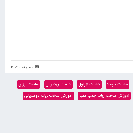
تمامی فعالیت ها
هاست جوملا
هاست لاراول
هاست وردپرس
هاست ارزان
آموزش ساخت ربات جذب ممبر
آموزش ساخت ربات دوستیابی