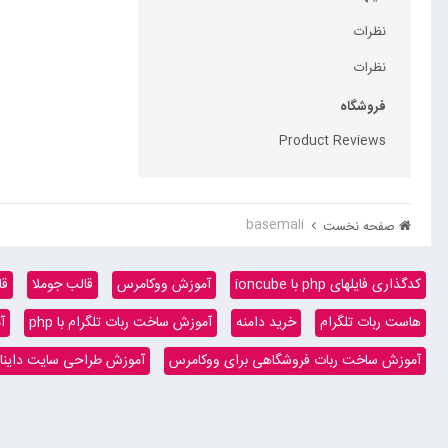
نظرات
نظرات
فروشگاه
Product Reviews
basemali
صفحه نخست
کدگذاری فایلهای php با ioncube
آموزش ووکامرس
قالب جوملا
قا
هاست ربات تلگرام
خرید دامنه
آموزش ساخت ربات تلگرام با php
آ
آموزش ساخت ربات فروشگاهی برای ووکامرس
آموزش طراحی سایت داینامیک