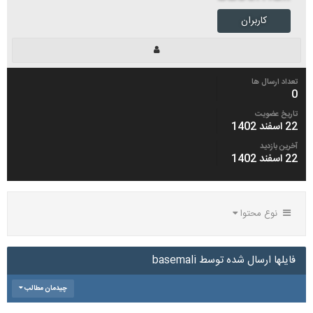
کاربران
تعداد ارسال ها
0
تاریخ عضویت
22 اسفند 1402
آخرین بازدید
22 اسفند 1402
نوع محتوا
فایلها ارسال شده توسط basemali
چیدمان مطالب