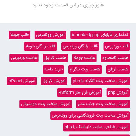
هنوز چیزی در این قسمت وجود ندارد
کدگذاری فایلهای php با ioncube
آموزش ووکامرس
قالب جوملا
قالب وردپرس
قالب رایگان وردپرس
قالب رایگان جوملا
هاست نامحدود
هاست جوملا
هاست لاراول
هاست وردپرس
هاست ارزان
هاست ربات تلگرام
خرید دامنه
آموزش ساخت ربات تلگرام با php
آموزش لاراول
آموزش cPanel
آموزش php
آموزش فرم ساز RSform
آموزش ساخت ربات جذب ممبر
آموزش ساخت ربات دوستیابی
آموزش ساخت ربات فروشگاهی برای ووکامرس
آموزش طراحی سایت داینامیک با php