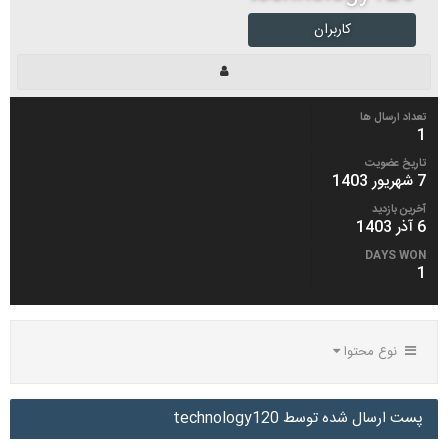
کاربران
تعداد ارسال ها
1
تاریخ عضویت
7 شهریور 1403
آخرین بازدید
6 آذر 1403
DAYS WON
1
نوع محتوا
پست ارسال شده توسط technology120