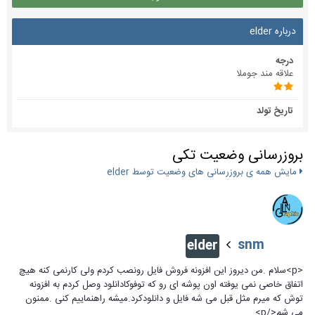
درباره elder
درجه
علاقه مند جوملا
تاریخ تولد
بروزرسانی وضعیت تکی
مایش همه ی بروزرسانی های وضعیت توسط elder
snm
elder
<p>سلام .من دیروز این افزونه فروش فایل رونصب کردم ولی کارنمی کنه هیچ
اتفاق خاصی نمی یوفته اون پوشه ای رو که توفوکادانلود وصل کردم به افزونه
توش که میرم مثل قبل می شه فایل و دانلودکرد.میشه راهنماییم کنی .ممنون
می شم</p>