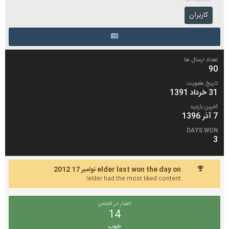
کاربران
تعداد ارسال ها
90
تاریخ عضویت
31 خرداد 1391
آخرین بازدید
7 آذر 1396
DAYS WON
3
elder last won the day on نوامبر 17 2012
elder had the most liked content!
اعتبار در انجمن
14
خوب