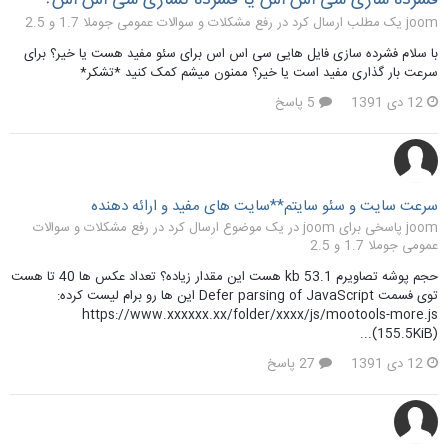
joom یک مطلب ارسال کرد در
رفع مشکلات و سوالات عمومی جوملا 1.7 و 2.5
با سلام فشرده سازی فایل هایی سی اس اس برای سئو مفید هست یا خیر؟ برای
سرعت بار گذاری مفید است یا خیر؟ ممنون میشم کمک کنید *تشکر*
12 دی 1391
5 پاسخ
سرعت سایت و سئو سایتم**سایت های مفید و ارائه دهنده
joom پاسخی برای joom در یک موضوع ارسال کرد در
رفع مشکلات و سوالات
عمومی جوملا 1.7 و 2.5
حجم پوشه تصاویرم 53.1 kb هست این مقدار زیاده؟ تعداد عکس ها 40 تا هست
توی فسمت Defer parsing of JavaScript این ها رو برام لیست کرده:
https://www.xxxxxx.xx/folder/xxxx/js/mootools-more.js
(155.5KiB)...
12 دی 1391
27 پاسخ