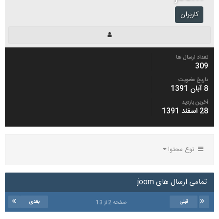
کاربران
تعداد ارسال ها
309
تاریخ عضویت
8 آبان 1391
آخرین بازدید
28 اسفند 1391
نوع محتوا
تمامی ارسال های joom
قبلی
بعدی
صفحه 2 از 13