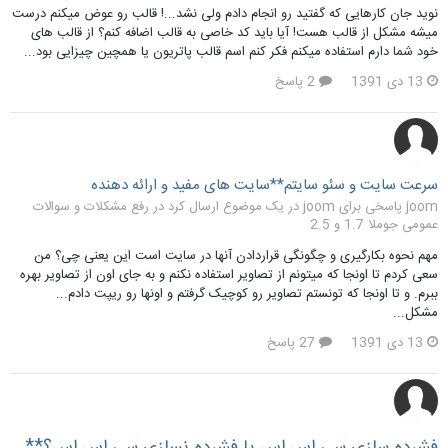
نوید جان کارهایی که گفتید رو انجام دادم ولی نشد...! قالب رو عوض میکنم درست
میشه مشکل از قالب هست! آیا باید کد خاصی به قالب اضافه کنم؟ از قالب های
خود شما دارم استفاده میکنم فکر کنم اسم قالب پاتریون یا همچین چیزایی بود...
13 دی 1391
2 پاسخ
سرعت سایت و سئو سایتم**سایت های مفید و ارائه دهنده
joom پاسخی برای joom در یک موضوع ارسال کرد در
رفع مشکلات و سوالات
عمومی جوملا 1.7 و 2.5
مهم نحوه بکارگیری و چگونگی قراردادن آنها در سایت است این یعنی چی؟ من
سعی کردم تا اونجا که میتونم از تصاویر استفاده نکنم و به جای اون از تصاویر بهره
ببرم. و تا اونجا که تونستم تصاویر رو کوچیک گرفتم و اونها رو ریپت دادم...
مشکل...
13 دی 1391
27 پاسخ
فشرده سازی سی اس اس یا فشرده نسازی سی اس اس؟**