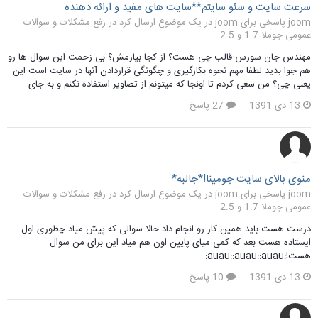
سرعت سایت و سئو سایتم**سایت های مفید و ارائه دهنده
joom پاسخی برای joom در یک موضوع ارسال کرد در
رفع مشکلات و سوالات
عمومی جوملا 1.7 و 2.5
مهندس جان سورس قالب چی هست؟ از کجا بیارمش؟ بی زحمت این سوال ها رو
هم جوا بدید لطفا مهم نحوه بکارگیری و چگونگی قراردادن آنها در سایت است این
یعنی چی؟ من سعی کردم تا اونجا که میتونم از تصاویر استفاده نکنم و به جای...
13 دی 1391
27 پاسخ
منوی بالای سایت جومینا!*جالبه*
joom پاسخی برای joom در یک موضوع ارسال کرد در
رفع مشکلات و سوالات
عمومی جوملا 1.7 و 2.5
درست هست باید همین کار رو انجام داد حالا سوالی که پیش میاد چطوری اول
ایستاده هست بعد که کمی میای پایین اون هم میاد این برای من سوال
هست!:auau::auau::auau:
13 دی 1391
10 پاسخ