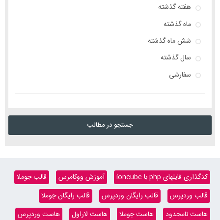
هفته گذشته
ماه گذشته
شش ماه گذشته
سال گذشته
سفارشی
جستجو در مطالب
کدگذاری فایلهای php با ioncube
آموزش ووکامرس
قالب جوملا
قالب وردپرس
قالب رایگان وردپرس
قالب رایگان جوملا
هاست نامحدود
هاست جوملا
هاست لاراول
هاست وردپرس