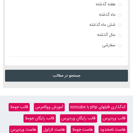
هفته گذشته
ماه گذشته
شش ماه گذشته
سال گذشته
سفارشی
جستجو در مطالب
کدگذاری فایلهای php با ioncube
آموزش ووکامرس
قالب جوملا
قالب وردپرس
قالب رایگان وردپرس
قالب رایگان جوملا
هاست نامحدود
هاست جوملا
هاست لاراول
هاست وردپرس