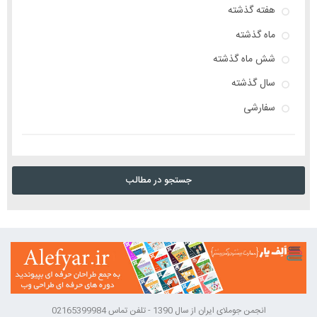
هفته گذشته
ماه گذشته
شش ماه گذشته
سال گذشته
سفارشی
جستجو در مطالب
انجمن جوملای ایران از سال 1390 - تلفن تماس 02165399984