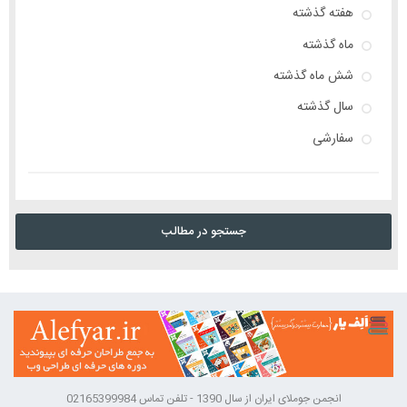
هفته گذشته
ماه گذشته
شش ماه گذشته
سال گذشته
سفارشی
جستجو در مطالب
انجمن جوملای ایران از سال 1390 - تلفن تماس 02165399984