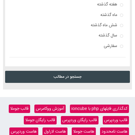
هفته گذشته
ماه گذشته
شش ماه گذشته
سال گذشته
سفارشی
جستجو در مطالب
کدگذاری فایلهای php با ioncube
آموزش ووکامرس
قالب جوملا
قالب وردپرس
قالب رایگان وردپرس
قالب رایگان جوملا
هاست نامحدود
هاست جوملا
هاست لاراول
هاست وردپرس