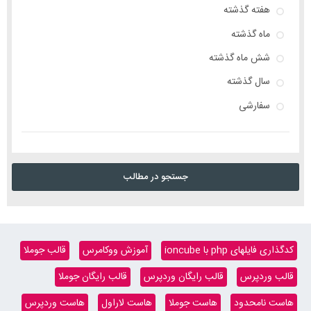
هفته گذشته
ماه گذشته
شش ماه گذشته
سال گذشته
سفارشی
جستجو در مطالب
کدگذاری فایلهای php با ioncube
آموزش ووکامرس
قالب جوملا
قالب وردپرس
قالب رایگان وردپرس
قالب رایگان جوملا
هاست نامحدود
هاست جوملا
هاست لاراول
هاست وردپرس