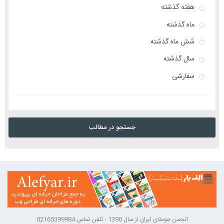
هفته گذشته
ماه گذشته
شش ماه گذشته
سال گذشته
سفارشی
جستجو در مطالب
انجمن جوملای ایران از سال 1390 - تلفن تماس 02165399984