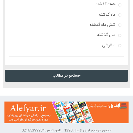
هفته گذشته
ماه گذشته
شش ماه گذشته
سال گذشته
سفارشی
جستجو در مطالب
انجمن جوملای ایران از سال 1390 - تلفن تماس 02165399984