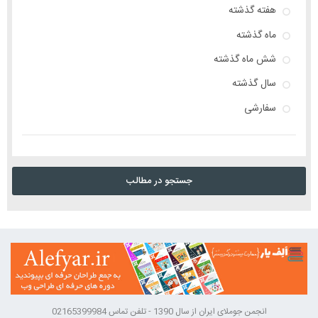
هفته گذشته
ماه گذشته
شش ماه گذشته
سال گذشته
سفارشی
جستجو در مطالب
انجمن جوملای ایران از سال 1390 - تلفن تماس 02165399984