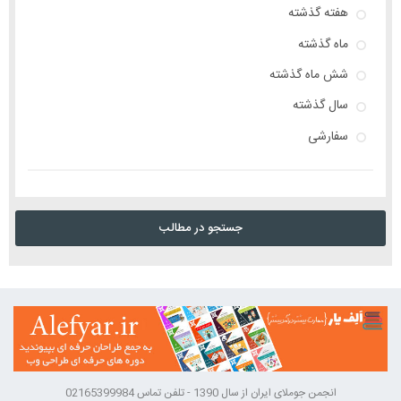
هفته گذشته
ماه گذشته
شش ماه گذشته
سال گذشته
سفارشی
جستجو در مطالب
انجمن جوملای ایران از سال 1390 - تلفن تماس 02165399984