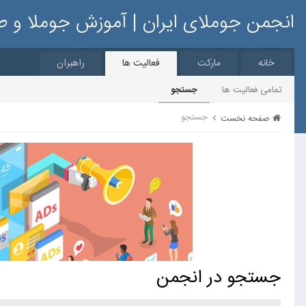
انجمن جوملای ایران | آموزش جوملا و 
خانه
مارکت
فعالیت ها
راهبران
تمامی فعالیت ها
جستجو
جستجو
صفحه نخست
جستجو در انجمن