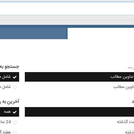
..
جستجو به 
عناوین مطالب
شامل
ه
اوین مطالب
شامل
ه
د
آخرین به ر
همه
24 ساعت گذشته
ذشته
هفته گ