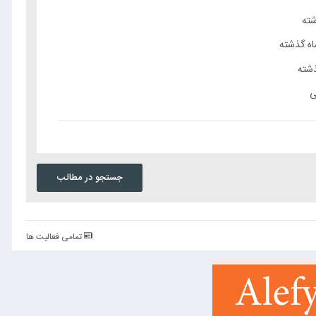
شته
ه گذشته
شته
ی
جستجو در مطالب
تمامی فعالیت ها