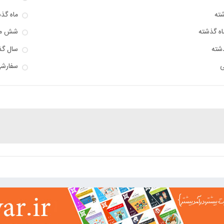
شته
ماه گذ
 گذشته
شش ما
شته
سال گذ
ی
سفارش