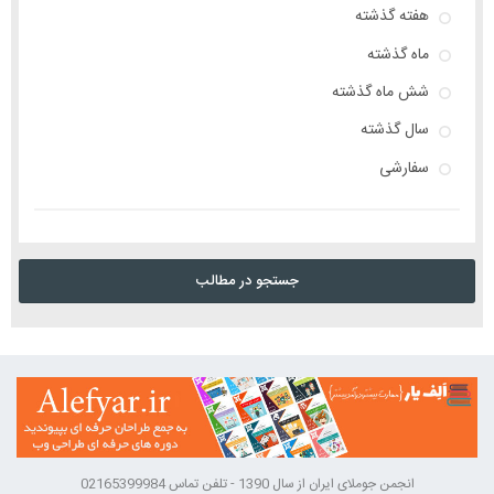
هفته گذشته
ماه گذشته
شش ماه گذشته
سال گذشته
سفارشی
جستجو در مطالب
انجمن جوملای ایران از سال 1390 - تلفن تماس 02165399984