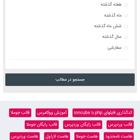
هفته گذشته
ماه گذشته
شش ماه گذشته
سال گذشته
سفارشی
جستجو در مطالب
کدگذاری فایلهای php با ioncube
آموزش ووکامرس
قالب جوملا
قالب وردپرس
قالب رایگان وردپرس
قالب رایگان جوملا
هاست نامحدود
هاست جوملا
هاست لاراول
هاست وردپرس