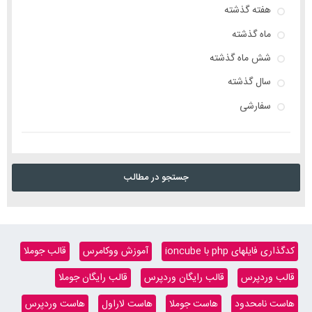
هفته گذشته
ماه گذشته
شش ماه گذشته
سال گذشته
سفارشی
جستجو در مطالب
کدگذاری فایلهای php با ioncube
آموزش ووکامرس
قالب جوملا
قالب وردپرس
قالب رایگان وردپرس
قالب رایگان جوملا
هاست نامحدود
هاست جوملا
هاست لاراول
هاست وردپرس