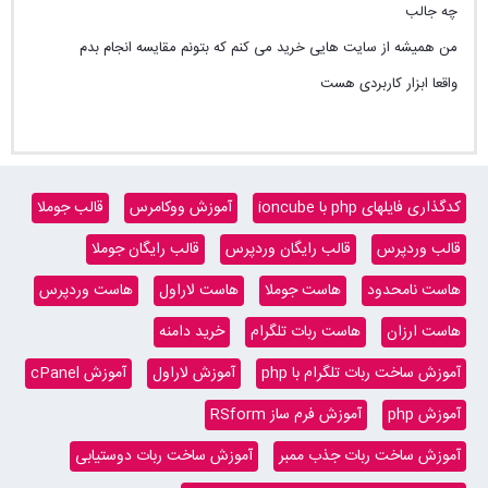
چه جالب
من همیشه از سایت هایی خرید می کنم که بتونم مقایسه انجام بدم
واقعا ابزار کاربردی هست
کدگذاری فایلهای php با ioncube
آموزش ووکامرس
قالب جوملا
قالب وردپرس
قالب رایگان وردپرس
قالب رایگان جوملا
هاست نامحدود
هاست جوملا
هاست لاراول
هاست وردپرس
هاست ارزان
هاست ربات تلگرام
خرید دامنه
آموزش ساخت ربات تلگرام با php
آموزش لاراول
آموزش cPanel
آموزش php
آموزش فرم ساز RSform
آموزش ساخت ربات جذب ممبر
آموزش ساخت ربات دوستیابی