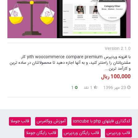
Version 2.1.0
با افزونه وردپرس yith woocommerce compare premium کار
مشتریانتان را راحتتر کنید، و به آنها اجازه دهید تا محصولاتتان در ساده ترین
و کارآمد ترین...
100٬000 ریال
23 مهر 1396
1 نقد
1
کدگذاری فایلهای php با ioncube
آموزش ووکامرس
قالب جوملا
قالب وردپرس
قالب رایگان وردپرس
قالب رایگان جوملا