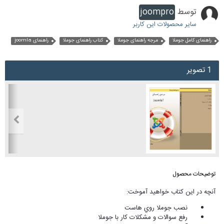
توسط
joompro
سایر محصولات این کاربر
راهنمای کامل جوملا
مرجه راهنمای جوملا
کتاب راهنمای جوملا
راهنمای joomla
1 تصویر
توضیحات محصول
آنچه در این کتاب خواهید آموخت:
نصب جوملا روي هاست
رفع سوالات و مشکلات کار با جوملا