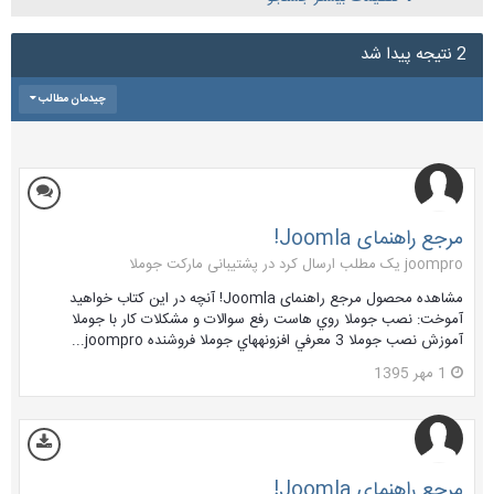
2 نتیجه پیدا شد
چیدمان مطالب
مرجع راهنمای Joomla!
joompro یک مطلب ارسال کرد در
پشتیبانی مارکت جوملا
مشاهده محصول مرجع راهنمای Joomla! آنچه در این کتاب خواهید
آموخت: نصب جوملا روي هاست رفع سوالات و مشکلات کار با جوملا
آموزش نصب جوملا 3 معرفي افزونههاي جوملا فروشنده joompro...
1 مهر 1395
مرجع راهنمای Joomla!