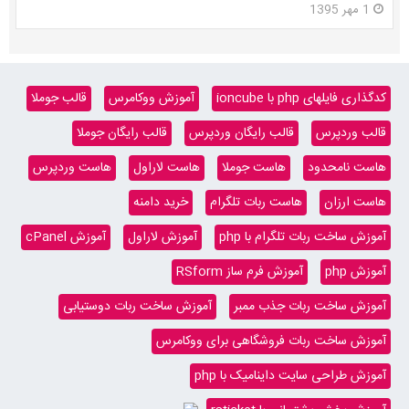
1 مهر 1395
کدگذاری فایلهای php با ioncube
آموزش ووکامرس
قالب جوملا
قالب وردپرس
قالب رایگان وردپرس
قالب رایگان جوملا
هاست نامحدود
هاست جوملا
هاست لاراول
هاست وردپرس
هاست ارزان
هاست ربات تلگرام
خرید دامنه
آموزش ساخت ربات تلگرام با php
آموزش لاراول
آموزش cPanel
آموزش php
آموزش فرم ساز RSform
آموزش ساخت ربات جذب ممبر
آموزش ساخت ربات دوستیابی
آموزش ساخت ربات فروشگاهی برای ووکامرس
آموزش طراحی سایت داینامیک با php