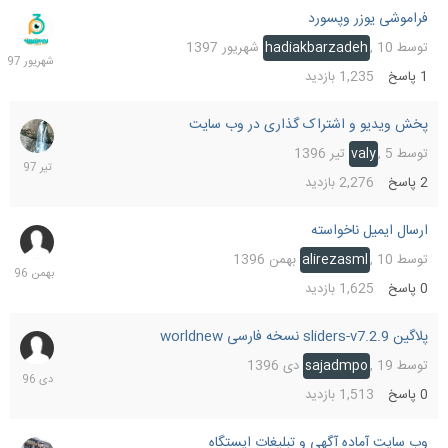
فراموشی یوزر وپسورد
10
شهریو
توسط
10 شهریور 1397
,
hadiakbarzadeh
1397
1
پاسخ
1,235
بازدید
پخش ویدیو و اشتراک گذاری در وب سایت
24
تیر
توسط
5 تیر 1396
,
valy
1397
2
پاسخ
2,276
بازدید
ارسال ایمیل ناخواسته
10
بهمن
توسط
10 بهمن 1396
,
alirezasml
1396
0
پاسخ
1,625
بازدید
پلاگین sliders-v7.2.9 نسخه فارسی worldnew
23
دی
توسط
19 دی 1396
,
sajadmpo
1396
0
پاسخ
1,513
بازدید
وب سایت آماده آگهی و تبلیغات ایستگاه
23