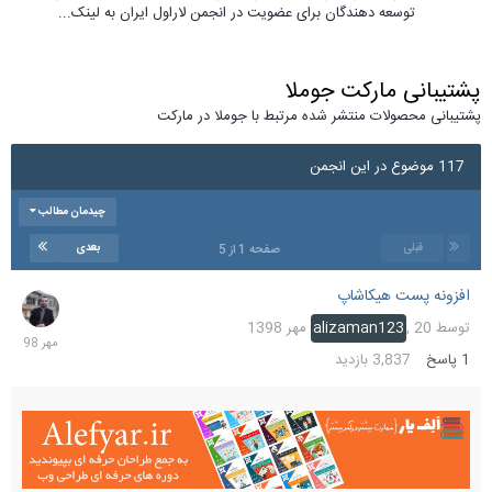
توسعه دهندگان برای عضویت در انجمن لاراول ایران به لینک...
پشتیبانی مارکت جوملا
پشتیبانی محصولات منتشر شده مرتبط با جوملا در مارکت
117 موضوع در این انجمن
چیدمان مطالب
قبلی
بعدی
صفحه 1 از 5
افزونه پست هیکاشاپ
20
مهر
توسط
20 مهر 1398
,
alizaman123
1398
1
پاسخ
3,837
بازدید