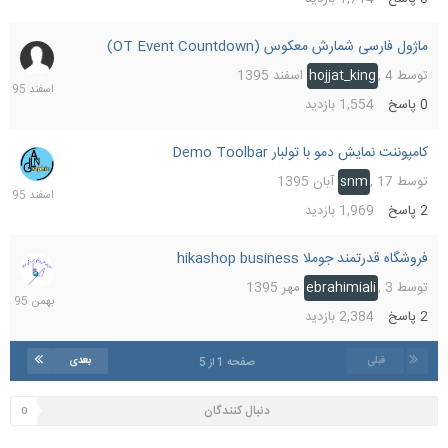
ماژول فارسی شمارش معکوس (OT Event Countdown)
5
اسفند
توسط
4 اسفند 1395
,
hojjat_king
1395
0
پاسخ
1,554
بازدید
کامپوننت نمایش دمو با تولبار Demo Toolbar
4
اسفند
توسط
17 آبان 1395
,
snm
1395
2
پاسخ
1,969
بازدید
فروشگاه قدرتمند جوملا hikashop business
30
بهمن
توسط
3 مهر 1395
,
ebrahimiali
1395
2
پاسخ
2,384
بازدید
قبلی
بعدی
صفحه 1 از 5
دنبال کنندگان
0