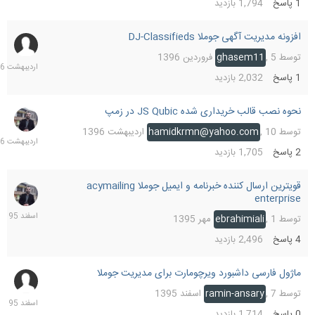
1
پاسخ
1,794
بازدید
افزونه مدیریت آگهی جوملا DJ-Classifieds
25
اردیب
توسط
5 فروردین 1396
,
ghasem11
1396
1
پاسخ
2,032
بازدید
نحوه نصب قالب خریداری شده JS Qubic در زمپ
11
اردیب
توسط
10 اردیبهشت 1396
,
hamidkrmn@yahoo.com
1396
2
پاسخ
1,705
بازدید
قویترین ارسال کننده خبرنامه و ایمیل جوملا acymailing
14
enterprise
اسفند
1395
توسط
1 مهر 1395
,
ebrahimiali
4
پاسخ
2,496
بازدید
ماژول فارسی داشبورد ویرچومارت برای مدیریت جوملا
9
اسفند
توسط
7 اسفند 1395
,
ramin-ansary
1395
0
پاسخ
1,714
بازدید