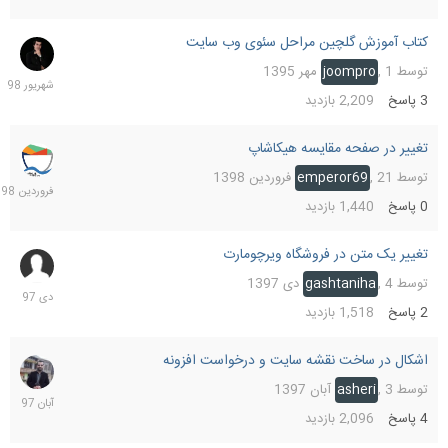
کتاب آموزش گلچین مراحل سئوی وب سایت
7
شهریو
توسط
1 مهر 1395
,
joompro
1398
3
پاسخ
2,209
بازدید
تغییر در صفحه مقایسه هیکاشاپ
21
فرورد
توسط
21 فروردین 1398
,
emperor69
1398
0
پاسخ
1,440
بازدید
تغییر یک متن در فروشگاه ویرچومارت
6
دی
توسط
4 دی 1397
,
gashtaniha
1397
2
پاسخ
1,518
بازدید
اشکال در ساخت نقشه سایت و درخواست افزونه
3
آبان
توسط
3 آبان 1397
,
asheri
1397
4
پاسخ
2,096
بازدید