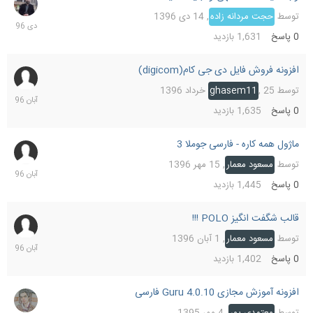
دی
توسط
حجت مردانه زاده
,
14 دی 1396
1396
0
پاسخ
1,631
بازدید
افزونه فروش فایل دی جی کام(digicom)
6
آبان
توسط
25 خرداد 1396
,
ghasem11
1396
0
پاسخ
1,635
بازدید
ماژول همه کاره - فارسی جوملا 3
6
آبان
توسط
مسعود معمار
,
15 مهر 1396
1396
0
پاسخ
1,445
بازدید
قالب شگفت انگیز POLO !!!
6
آبان
توسط
مسعود معمار
,
1 آبان 1396
1396
0
پاسخ
1,402
بازدید
افزونه آموزش مجازی Guru 4.0.10 فارسی
24
شهریو
توسط
معتمدی پور
,
4 مهر 1395