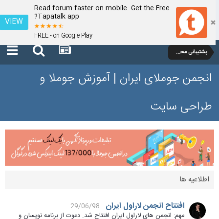
Read forum faster on mobile. Get the Free
Tapatalk app?
VIEW
FREE - on Google Play
پشتیبانی محصولات مارکت
انجمن جوملای ایران | آموزش جوملا و
طراحی سایت
اطلاعیه ها
افتتاح انجمن لاراول ایران
29/06/98
مهم: انجمن های لاراول ایران افتتاح شد. دعوت از برنامه نویسان و