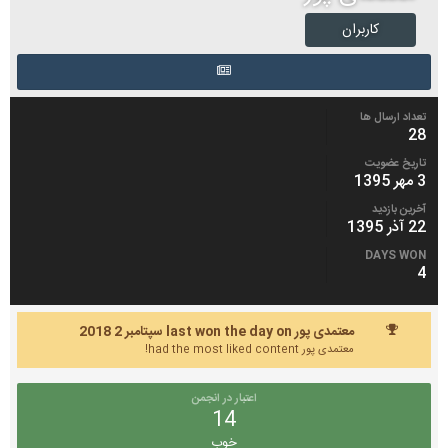
کاربران
تعداد ارسال ها
28
تاریخ عضویت
3 مهر 1395
آخرین بازدید
22 آذر 1395
DAYS WON
4
معتمدی پور last won the day on سپتامبر 2 2018
معتمدی پور had the most liked content!
اعتبار در انجمن
14
خوب