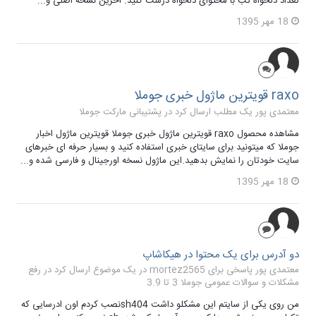
تعداد دلخواه تب با محتوای دلخواه درست کنید. اخرین نسخه اصلی و...
18 مهر 1395
raxo قویترین ماژول خبری جوملا
معتمدی پور یک مطلب ارسال کرد در
پشتیبانی مارکت جوملا
مشاهده محصول raxo قویترین ماژول خبری جوملا قویترین ماژول اخبار
جوملا که میتونید برای سایتای خبری استفاده کنید و بسیار حرفه ای خبرهای
سایت خودتان را نمایش بدهید.این ماژول نسخه اورجینال و فارسی شده و...
18 مهر 1395
دو آدرس برای یک محتوا در هیکاشاپ
معتمدی پور پاسخی برای mortez2565 در یک موضوع ارسال کرد در
رفع
مشکلات و سوالات عمومی جوملا 3 تا 3.9
من روی یکی از سایتم این مشکلو داشت sh404نصب کردم اون ادرسایی که