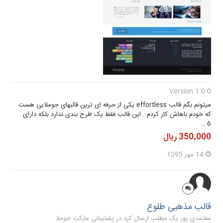
Version 1.0.0
میتونم بگم قالب effortless یکی از حرفه ای ترین قالبهای جوملایی هست
که خودم باهاش کار کردم . این قالب فقط یک طرح بندی ندارد بلکه دارای
6...
350٬000 ریال
14 مهر 1395
قالب مذهبی طلوع
معتمدی پور یک مطلب ارسال کرد در
پشتیبانی مارکت جوملا