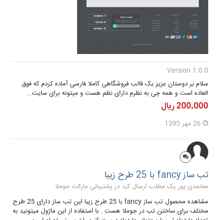
Version 1.0.0
سلام بر دوستان عزیز یک قالب فروشگاهی کاملا فارسی آماده کردم که فوق
العاده است و همه چی به نظرم دارای نظم هست و میتونه برای سایت...
200٬000 ریال
26 مهر 1395
تب ساز fancy با 25 طرح زیبا
معتمدی پور یک مطلب ارسال کرد در
پشتیبانی مارکت جوملا
مشاهده محصول تب ساز fancy با 25 طرح زیبا این تب ساز دارای 25 طرح
مختلف برای ساختن تب در جوملا هست . با استفاده از این ماژول میتونید به