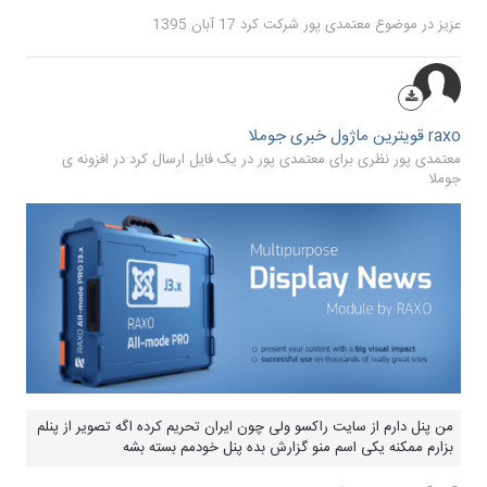
عزیز
در موضوع
معتمدی پور
شرکت کرد
17 آبان 1395
raxo قویترین ماژول خبری جوملا
معتمدی پور نظری برای معتمدی پور در یک فایل ارسال کرد در
افزونه ی
جوملا
من پنل دارم از سایت راکسو ولی چون ایران تحریم کرده اگه تصویر از پنلم
بزارم ممکنه یکی اسم منو گزارش بده پنل خودمم بسته بشه