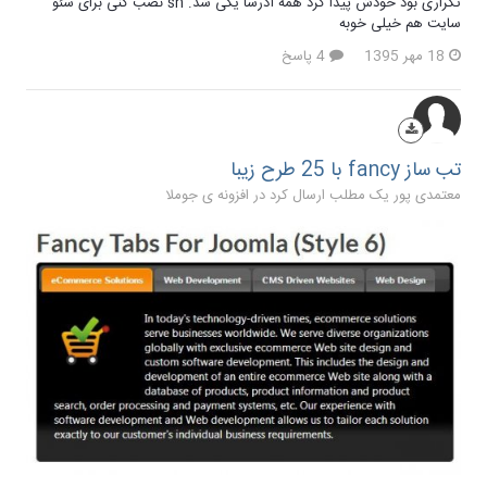
تکراری بود خودش پیدا کرد همه آدرسا یکی شد. sh نصب کنی برای سئو
سایت هم خیلی خوبه
18 مهر 1395
4 پاسخ
تب ساز fancy با 25 طرح زیبا
معتمدی پور یک مطلب ارسال کرد در
افزونه ی جوملا