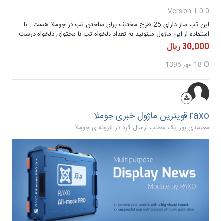
Version 1.0.0
این تب ساز دارای 25 طرح مختلف برای ساختن تب در جوملا هست . با
استفاده از این ماژول میتونید به تعداد دلخواه تب با محتوای دلخواه درست...
30٬000 ریال
18 مهر 1395
raxo قویترین ماژول خبری جوملا
معتمدی پور یک مطلب ارسال کرد در
افزونه ی جوملا