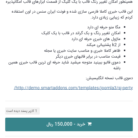
همینطور امکان تغییر رنگ قالب با یک کلیک از قسمت ابزارهای قالب امکانپذیره
این قالب خبری کاملا فارسی سازی شده و فونت ایران سنس در اون استفاده
کردم که زیبایی زیادی دارد.
مگا منو حرفه ای دارد
امکان تغییر رنگ و بک گراند در قالب با یک کلیک
ماژول های خبری حرفه ای دارد
از k2 پشتیبانی میکند
ظاهر کاملا خبری و مناسب سایت خبری یا مجله
قیمت مناسب در برابر قالبهای خبری دیگر
دموی قالبو ببینید متوجه میشید شاید حرفه ای ترین قالب خبری همین
باشه
دموی قالب نسخه انگلیسیش:
http://demo.smartaddons.com/templates/joomla3/sj-perty/
1 کاربر پسند دیده است
خرید - 150٬000 ریال