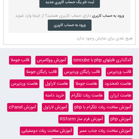
ثبت نام یک حساب کاربری جدید
دارای حساب کاربری هستید؟ از اینجا وارد شوید
ورود به حساب کاربری
ورود به حساب کاربری
هیچ نقدی برای نمایش وجود ندارد.
کدگذاری فایلهای php با ioncube
آموزش ووکامرس
قالب جوملا
قالب وردپرس
قالب رایگان وردپرس
قالب رایگان جوملا
هاست نامحدود
هاست جوملا
هاست لاراول
هاست وردپرس
هاست ارزان
هاست ربات تلگرام
خرید دامنه
آموزش ساخت ربات تلگرام با php
آموزش لاراول
آموزش cPanel
آموزش php
آموزش فرم ساز RSform
آموزش ساخت ربات جذب ممبر
آموزش ساخت ربات دوستیابی