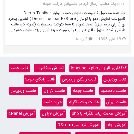
snm یک مطلب ارسال کرد در
پشتیبانی مارکت جوملا
مشاهده محصول کامپوننت نمایش دمو با تولبار Demo Toolbar
کامپوننت نمایش دمو با تولبار ( Demo Toolbar ExStore ) فضایی پنجره
ای (دارای فریم ویژه) ایجاد نموده تا شما بتوانید محصولات (نمونه کار، قالب
طراحی شده، ماژول، افزونه و ...) را بصورت حرفه ای و ویژه نمایش دهید....
18 آبان 1395
2 پاسخ
کدگذاری فایلهای php با ioncube
آموزش ووکامرس
قالب جوملا
قالب وردپرس
قالب رایگان وردپرس
قالب رایگان جوملا
هاست نامحدود
هاست جوملا
هاست لاراول
هاست وردپرس
هاست ارزان
هاست ربات تلگرام
خرید دامنه
آموزش ساخت ربات تلگرام با php
آموزش لاراول
آموزش cPanel
آموزش php
آموزش فرم ساز RSform